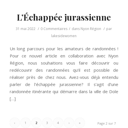
L’Échappée jurassienne
/
/
/
31 mai 2022
0 Commentaires
dans
Nyon Région
par
lakesidewomen
Un long parcours pour les amateurs de randonnées !
Pour ce nouvel article en collaboration avec Nyon
Région, nous souhaitions vous faire découvrir ou
redécouvrir des randonnées qu’il est possible de
réaliser près de chez nous. Avez-vous déjà entendu
parler de l’échappée jurassienne? Il s’agit d’une
randonnée itinérante qui démarre dans la ville de Dole
[…]
‹
1
2
3
4
›
»
Page 2 sur 7